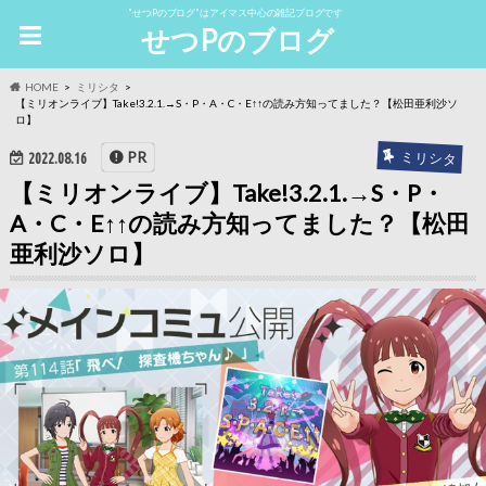
"せつPのブログ"はアイマス中心の雑記ブログです
せつPのブログ
HOME
ミリシタ
【ミリオンライブ】Take!3.2.1.→S・P・A・C・E↑↑の読み方知ってました？【松田亜利沙ソ
ロ】
ミリシタ
PR
2022.08.16
【ミリオンライブ】Take!3.2.1.→S・P・
A・C・E↑↑の読み方知ってました？【松田
亜利沙ソロ】