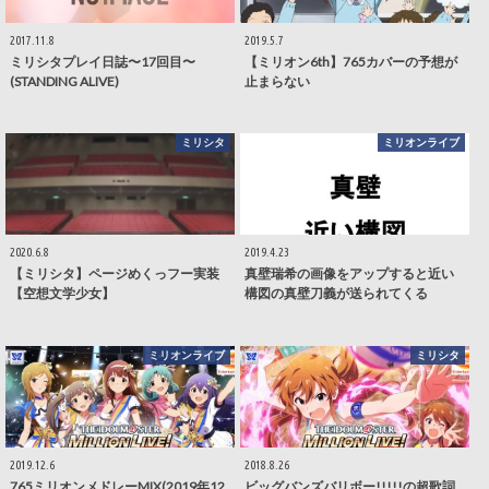
2017.11.8
2019.5.7
ミリシタプレイ日誌〜17回目〜
【ミリオン6th】765カバーの予想が
(STANDING ALIVE)
止まらない
ミリシタ
ミリオンライブ
2020.6.8
2019.4.23
【ミリシタ】ページめくっフー実装
真壁瑞希の画像をアップすると近い
【空想文学少女】
構図の真壁刀義が送られてくる
ミリオンライブ
ミリシタ
2019.12.6
2018.8.26
765ミリオンメドレーMIX(2019年12
ビッグバンズバリボー!!!!!の超歌詞