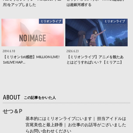
月)をアップしました
は超銀河感する
ミリオンライブ
ミリオンライブ
2014.6.10
2026.6.23
【ミリオン1st感想】MILLION LIVE!
【ミリオンライブ】アニメを観たあ
1stLIVE HAP…
とはどうすればいい？【ミリアニ】
ABOUT
この記事をかいた人
せつ＆P
基本的にはミリオンライブにいます｜ 担当アイドルは
宮尾美也と最上静香｜ お仕事のお話等がございました
らお問い合わせください