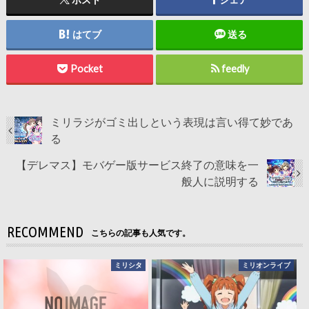
はてブ
送る
Pocket
feedly
ミリラジがゴミ出しという表現は言い得て妙であ
る
【デレマス】モバゲー版サービス終了の意味を一
般人に説明する
RECOMMEND
こちらの記事も人気です。
ミリシタ
ミリオンライブ