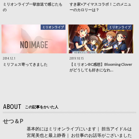
ミリオンライブ一挙放送で感じたも
すき家×アイマスコラボ！このメニュ
の
ーのカロリーは？
ミリオンライブ
ミリオンライブ
2014.12.1
2019.10.15
ミリフェス寄ってきました
【ミリオンBC感想】Blooming Clover
がどうしても好きになれ…
ABOUT
この記事をかいた人
せつ＆P
基本的にはミリオンライブにいます｜ 担当アイドルは
宮尾美也と最上静香｜ お仕事のお話等がございました