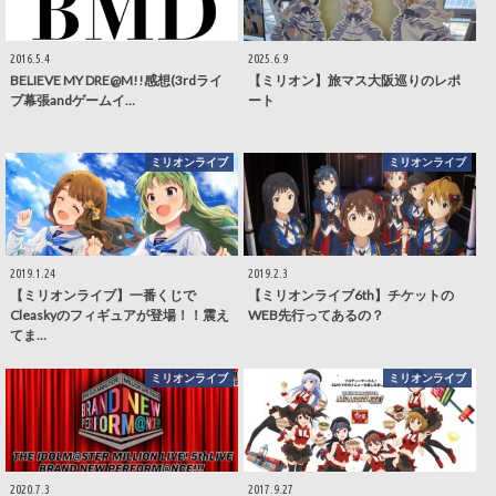
2016.5.4
2025.6.9
BELIEVE MY DRE@M!!感想(3rdライ
【ミリオン】旅マス大阪巡りのレポ
ブ幕張andゲームイ…
ート
ミリオンライブ
ミリオンライブ
2019.1.24
2019.2.3
【ミリオンライブ】一番くじで
【ミリオンライブ6th】チケットの
Cleaskyのフィギュアが登場！！震え
WEB先行ってあるの？
てま…
ミリオンライブ
ミリオンライブ
2020.7.3
2017.9.27