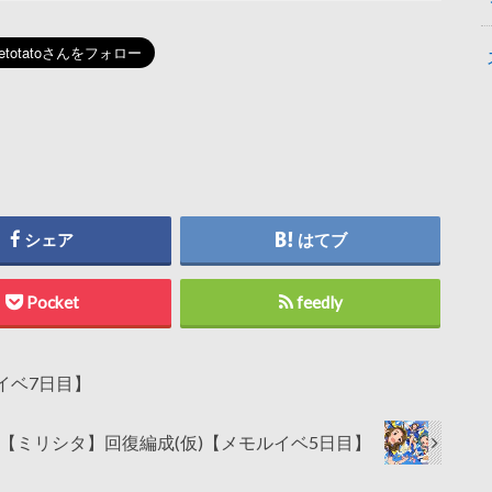
シェア
はてブ
Pocket
feedly
イベ7日目】
【ミリシタ】回復編成(仮)【メモルイベ5日目】