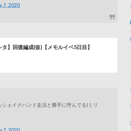
y 7, 2020
シタ】回復編成(仮)【メモルイベ5日目】
をシェイクハンド走法と勝手に呼んでる(ミリ
y 7, 2020