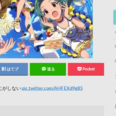
はてブ
送る
Pocket
じがしない
pic.twitter.com/AHFEXd9g85