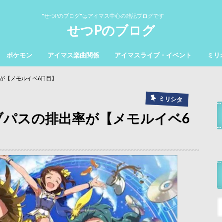
"せつPのブログ"はアイマス中心の雑記ブログです
せつPのブログ
ポケモン
アイマス楽曲関係
アイマスライブ・イベント
ミリ
が【メモルイベ6日目】
ミリシタ
ブパスの排出率が【メモルイベ6