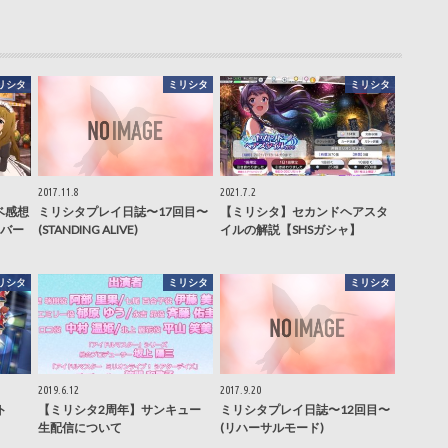
リシタ
ミリシタ
ミリシタ
2017.11.8
2021.7.2
ベ感想
ミリシタプレイ日誌〜17回目〜
【ミリシタ】セカンドヘアスタ
バー
(STANDING ALIVE)
イルの解説【SHSガシャ】
リシタ
ミリシタ
ミリシタ
2019.6.12
2017.9.20
ト
【ミリシタ2周年】サンキュー
ミリシタプレイ日誌〜12回目〜
生配信について
(リハーサルモード)