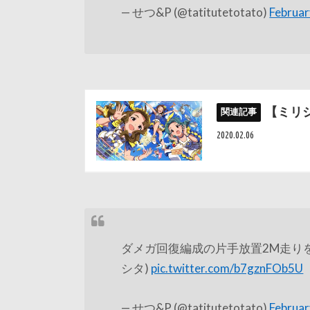
— せつ&P (@tatitutetotato)
Februar
【ミリ
2020.02.06
ダメガ回復編成の片手放置2M走り
シタ)
pic.twitter.com/b7gznFOb5U
— せつ&P (@tatitutetotato)
Februar