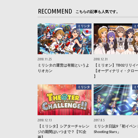
RECOMMEND
こちらの記事も人気です。
ミリシタ
ミ
2018.11.25
2018.12.31
ミリシタの運営は有能というよ
【ミリオン】TB02リリイ
りオカン
【オーディナリィ・クロー
】
ミリシタ
ミ
2018.12.13
2017.8.5
【ミリシタ】シアターチャレン
ミリシタ日誌9「初イベン
ジの期間はいつまで？【TC企
Shooting Stars」
画】