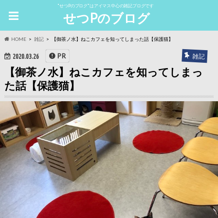
"せつPのブログ"はアイマス中心の雑記ブログです
せつPのブログ
HOME
雑記
【御茶ノ水】ねこカフェを知ってしまった話【保護猫】
PR
雑記
2020.03.26
【御茶ノ水】ねこカフェを知ってしまっ
た話【保護猫】