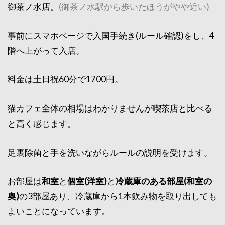
御茶ノ水店。
(御茶ノ水駅から歩いたほうがやや近い)
事前にスマホページで入国手続き(ルール確認)をし、4
階へ上がって入店。
料金は土日祝60分で1700円。
猫カフェ全体の相場はわかりませんが喫茶店と比べる
と高く感じます。
足裏除菌と手を洗いながらルールの説明を受けます。
お部屋は
和室
と
個室(洋室)
と
冷蔵庫のある部屋(和室の
奥)
の3部屋あり、冷蔵庫から1本飲み物を取り出しても
よいことになっています。