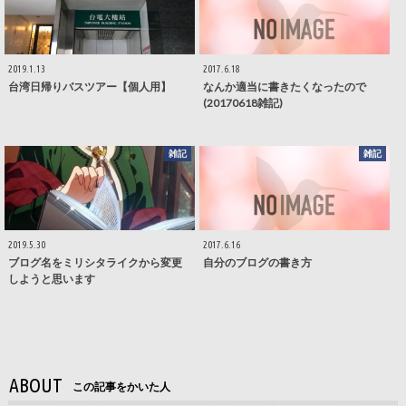
2019.1.13
2017.6.18
台湾日帰りバスツアー【個人用】
なんか適当に書きたくなったので
(20170618雑記)
雑記
雑記
2019.5.30
2017.6.16
ブログ名をミリシタライクから変更
自分のブログの書き方
しようと思います
ABOUT
この記事をかいた人