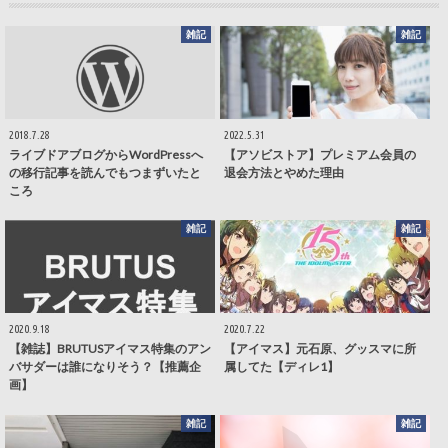
雑記
雑記
2018.7.28
2022.5.31
ライブドアブログからWordPressへ
【アソビストア】プレミアム会員の
の移行記事を読んでもつまずいたと
退会方法とやめた理由
ころ
雑記
雑記
2020.9.18
2020.7.22
【雑誌】BRUTUSアイマス特集のアン
【アイマス】元石原、グッスマに所
バサダーは誰になりそう？【推薦企
属してた【ディレ1】
画】
雑記
雑記