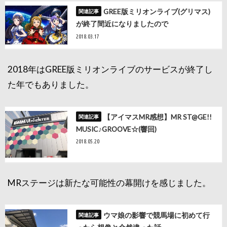
GREE版ミリオンライブ(グリマス)
が終了間近になりましたので
2018.03.17
2018年はGREE版ミリオンライブのサービスが終了し
た年でもありました。
【アイマスMR感想】MR ST@GE!!
MUSIC♪GROOVE☆(響回)
2018.05.20
MRステージは新たな可能性の幕開けを感じました。
ウマ娘の影響で競馬場に初めて行