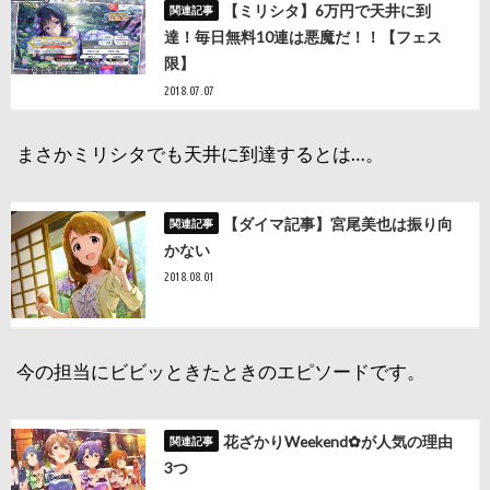
【ミリシタ】6万円で天井に到
達！毎日無料10連は悪魔だ！！【フェス
限】
2018.07.07
まさかミリシタでも天井に到達するとは…。
【ダイマ記事】宮尾美也は振り向
かない
2018.08.01
今の担当にビビッときたときのエピソードです。
花ざかりWeekend✿が人気の理由
3つ