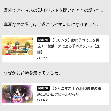
野外でアイマスのDJイベントを開いたときの話です。
真夏なのに驚くほど過ごしやすい日になりました。
【ミリシタ】紗代子コミュを再
現！！脳筋ーズによる千本ダッシュ【企
画】
2018.09.12
なぜかお台場を走ってました。
【シャニマス 】W.I.N.G優勝の秘
訣は思い出アピールだった
2018.10.02