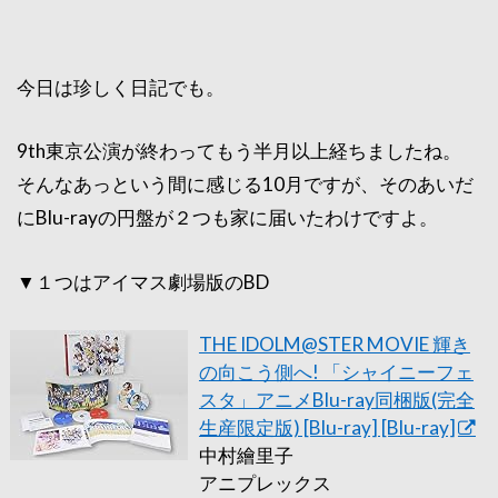
今日は珍しく日記でも。
9th東京公演が終わってもう半月以上経ちましたね。
そんなあっという間に感じる10月ですが、そのあいだ
に
Blu-rayの円盤が２つも家に届いたわけですよ。
▼１つはアイマス劇場版のBD
THE IDOLM@STER MOVIE 輝き
の向こう側へ! 「シャイニーフェ
スタ」アニメBlu-ray同梱版(完全
生産限定版) [Blu-ray] [Blu-ray]
中村繪里子
アニプレックス