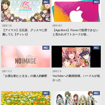
雑記
雑記
2020.7.22
2019.10.1
【アイマス】元石原、グッスマに所
【App Store】iTunesで処理できない
属してた【ディレ1】
と言われギフトカードが使…
雑記
雑記
2017.11.5
2019.1.9
「お酒を飲むと太る」の個人的解釈
YouTubeへの動画投稿、ハードルが低
かった
雑記
雑記