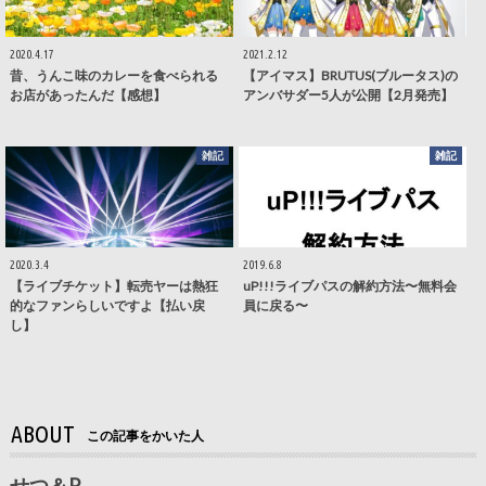
2020.4.17
2021.2.12
昔、うんこ味のカレーを食べられる
【アイマス】BRUTUS(ブルータス)の
お店があったんだ【感想】
アンバサダー5人が公開【2月発売】
雑記
雑記
2020.3.4
2019.6.8
【ライブチケット】転売ヤーは熱狂
uP!!!ライブパスの解約方法〜無料会
的なファンらしいですよ【払い戻
員に戻る〜
し】
ABOUT
この記事をかいた人
せつ＆P