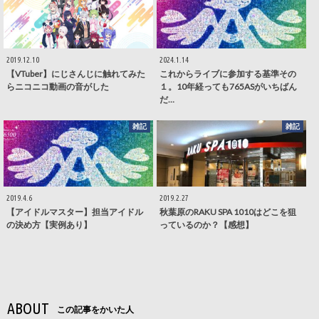
2019.12.10
2024.1.14
【VTuber】にじさんじに触れてみた
これからライブに参加する基準その
らニコニコ動画の音がした
１。10年経っても765ASがいちばん
だ…
雑記
雑記
2019.4.6
2019.2.27
【アイドルマスター】担当アイドル
秋葉原のRAKU SPA 1010はどこを狙
の決め方【実例あり】
っているのか？【感想】
ABOUT
この記事をかいた人