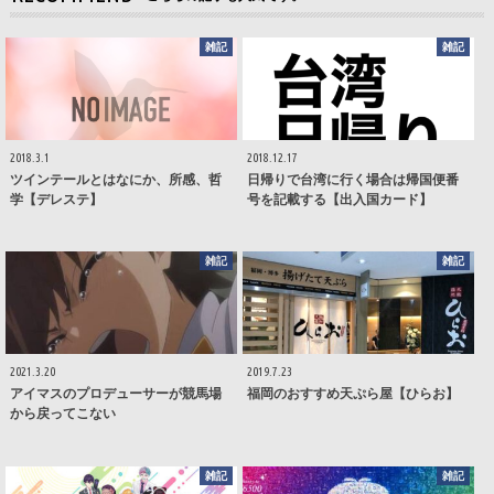
雑記
雑記
2018.3.1
2018.12.17
ツインテールとはなにか、所感、哲
日帰りで台湾に行く場合は帰国便番
学【デレステ】
号を記載する【出入国カード】
雑記
雑記
2021.3.20
2019.7.23
アイマスのプロデューサーが競馬場
福岡のおすすめ天ぷら屋【ひらお】
から戻ってこない
雑記
雑記