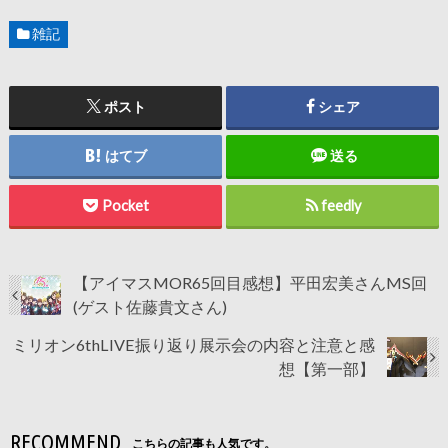
雑記
ポスト
シェア
はてブ
送る
Pocket
feedly
【アイマスMOR65回目感想】平田宏美さんMS回
(ゲスト佐藤貴文さん)
ミリオン6thLIVE振り返り展示会の内容と注意と感
想【第一部】
RECOMMEND
こちらの記事も人気です。