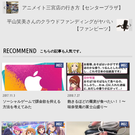
アニメイト三宮店の行き方【センタープラザ】
平山笑美さんのクラウドファンディングがヤバい
【ファンビーツ】
RECOMMEND
こちらの記事も人気です。
雑記
雑記
2017.11.3
2018.7.27
ソーシャルゲームで課金欲を抑える
飽きるほどの蕎麦が食べたい！！〜
方法を考えてみた
味奈登庵の富士山盛り〜
雑記
雑記