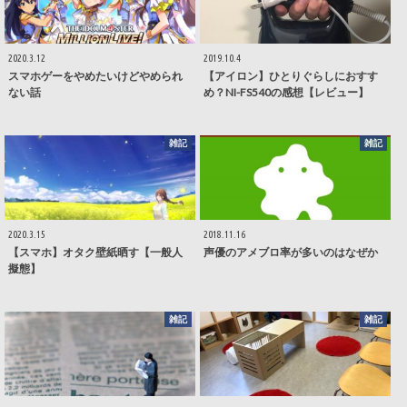
2020.3.12
2019.10.4
スマホゲーをやめたいけどやめられ
【アイロン】ひとりぐらしにおすす
ない話
め？NI-FS540の感想【レビュー】
雑記
雑記
2020.3.15
2018.11.16
【スマホ】オタク壁紙晒す【一般人
声優のアメブロ率が多いのはなぜか
擬態】
雑記
雑記