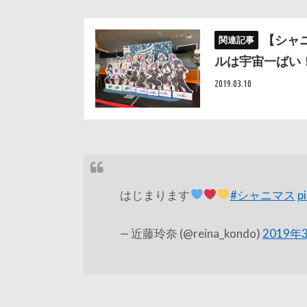
【シャニ
ルは宇宙一ばい
2019.03.10
はじまります
#シャニマス
p
— 近藤玲奈 (@reina_kondo)
2019年