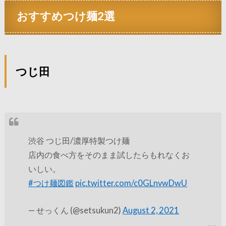
おすすめつけ麺2選
つじ田
渋谷 つじ田/濃厚特製つけ麺
店内の食べ方をそのまま試したらもれなくお
いしい。
#つけ麺図鑑
pic.twitter.com/c0GLnvwDwU
— せっくん (@setsukun2)
August 2, 2021