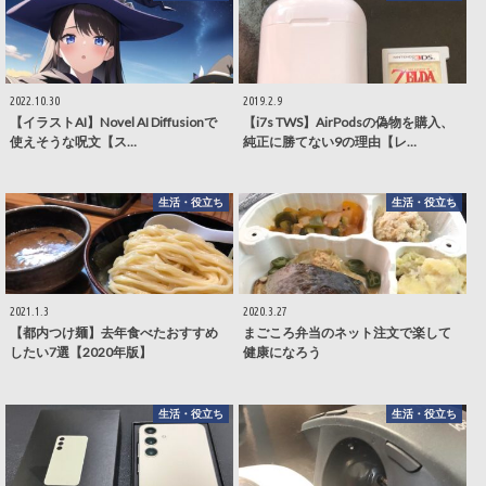
2022.10.30
2019.2.9
【イラストAI】Novel AI Diffusionで
【i7s TWS】AirPodsの偽物を購入、
使えそうな呪文【ス…
純正に勝てない9の理由【レ…
生活・役立ち
生活・役立ち
2021.1.3
2020.3.27
【都内つけ麺】去年食べたおすすめ
まごころ弁当のネット注文で楽して
したい7選【2020年版】
健康になろう
生活・役立ち
生活・役立ち