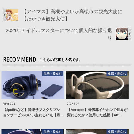
【アイマス】高槻やよいが高槻市の観光大使に
【たかつき観光大使】
2021年アイドルマスターについて個人的な振り返
り
RECOMMEND
こちらの記事も人気です。
生活・役立ち
生活・役立ち
2020.5.23
2022.7.28
【Spotifyなど】音楽サブスクリプシ
【Aeropex】骨伝導イヤホンで世界が
ョンサービスのいい点わるい点【月…
変わるのか？使用した感想【Aft…
生活・役立ち
生活・役立ち