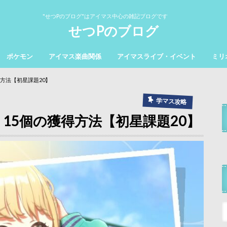
"せつPのブログ"はアイマス中心の雑記ブログです
せつPのブログ
ポケモン
アイマス楽曲関係
アイマスライブ・イベント
ミリ
方法【初星課題20】
学マス攻略
15個の獲得方法【初星課題20】