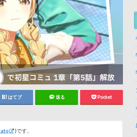
はてブ
送る
Pocket
tato
)です。