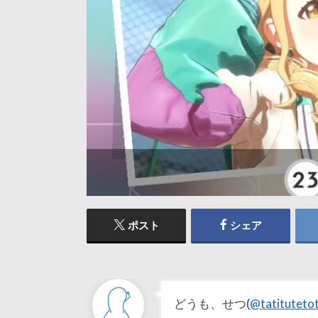
ポスト
シェア
どうも、せつ(
@tatituteto