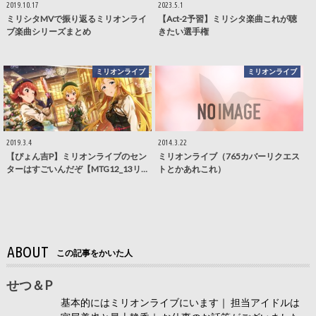
2019.10.17
2023.5.1
ミリシタMVで振り返るミリオンライ
【Act-2予習】ミリシタ楽曲これが聴
ブ楽曲シリーズまとめ
きたい選手権
ミリオンライブ
ミリオンライブ
2019.3.4
2014.3.22
【ぴょん吉P】ミリオンライブのセン
ミリオンライブ（765カバーリクエス
ターはすごいんだぞ【MTG12_13リ…
トとかあれこれ）
ABOUT
この記事をかいた人
せつ＆P
基本的にはミリオンライブにいます｜ 担当アイドルは