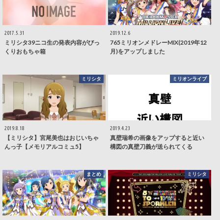
2017.5.31
2019.12.6
ミリシタ39ニコ生の発表内容がびっ
765ミリオンメドレーMIX(2019年12
くりおもちゃ箱
月)をアップしました
ミリシタ
ミリオンライブ
2019.8.18
2019.4.23
【ミリシタ】宮尾美也はおじいちゃ
真壁瑞希の画像をアップすると近い
んっ子【メモリアルコミュ5】
構図の真壁刀義が送られてくる
まとめ
ミリシタ