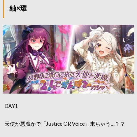
紬×環
DAY1
天使か悪魔かで「Justice OR Voice」来ちゃう…？？