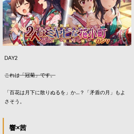
DAY2
これは「冠菊」です。
「百花は月下に散りぬるを」か…？「矛盾の月」もよ
さそう。
響×茜