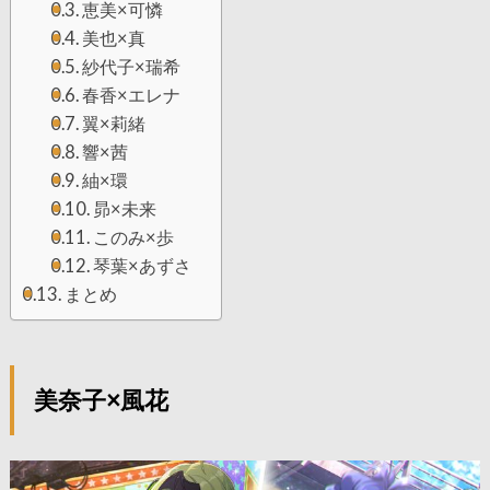
恵美×可憐
美也×真
紗代子×瑞希
春香×エレナ
翼×莉緒
響×茜
紬×環
昴×未来
このみ×歩
琴葉×あずさ
まとめ
美奈子×風花