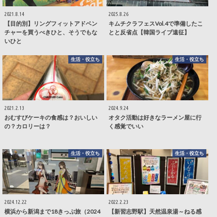
2021.8.14
2025.8.26
【目的別】リングフィットアドベン
キムチクラフェスVol.4で準備したこ
チャーを買うべきひと、そうでもな
とと反省点【韓国ライブ遠征】
いひと
生活・役立ち
生活・役立ち
2021.2.13
2024.9.24
おむすびケーキの食感は？おいしい
オタク活動は好きなラーメン屋に行
の？カロリーは？
く感覚でいい
生活・役立ち
生活・役立ち
2024.12.22
2022.2.23
横浜から新潟まで18きっぷ旅（2024
【新習志野駅】天然温泉湯～ねる感