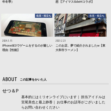
年冬季）
想 【アイマスSideMコラボ】
生活・役立ち
生活・役立ち
2024.5.15
2023.2.23
iPhoneSE3でゲームをするのが厳しい
このお店、夢で紹介されましたw【東
理由【性能】
大和市ラーメン】
ABOUT
この記事をかいた人
せつ＆P
基本的にはミリオンライブにいます｜ 担当アイドルは
宮尾美也と最上静香｜ お仕事のお話等がございました
らお問い合わせください