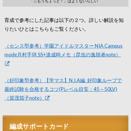
「△もうちょっと！」はよくないらしい
育成で参考にした記事は以下の２つ。詳しい解説を知
りたいひとはこちらもご覧ください。
（センス型参考）学園アイドルマスター NIA Campus
mode月村手毬 SS+達成時メモ（昆虫の逸脱者note）
（好印象型参考）【学マス】N.I.A編_好印象ループで
最終試験を合格するコツ(Pレベル目安：45～50LV)
（賀茂茄子note）
編成サポートカード