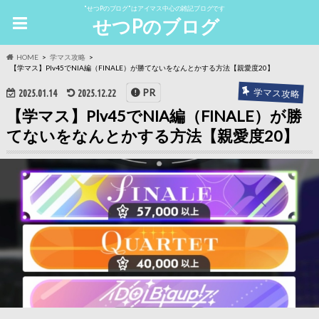
"せつPのブログ"はアイマス中心の雑記ブログです
せつPのブログ
HOME
学マス攻略
【学マス】Plv45でNIA編（FINALE）が勝てないをなんとかする方法【親愛度20】
学マス攻略
PR
2025.01.14
2025.12.22
【学マス】Plv45でNIA編（FINALE）が勝
てないをなんとかする方法【親愛度20】