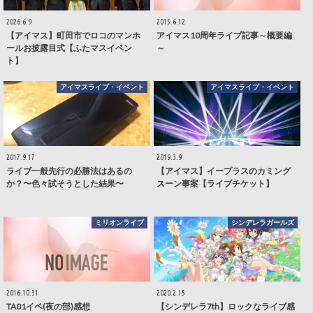
2026.6.9
2015.6.12
【アイマス】町田市でロコのマンホ
アイマス10周年ライブ記事～概要編
ールお披露目式【ふたマスイベン
～
ト】
アイマスライブ・イベント
アイマスライブ・イベント
2017.9.17
2019.3.9
ライブ一般先行の必勝法はあるの
【アイマス】イープラスのカミング
か？〜色々試そうとした結果〜
スーン事案【ライブチケット】
ミリオンライブ
シンデレラガールズ
2016.10.31
2020.2.15
TA01イベ(夜の部)感想
【シンデレラ7th】ロックなライブ感