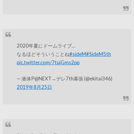
2020年夏にドームライブ…
なるほどそういうことね
#sideM
#SideM5th
pic.twitter.com/7tujGms2pp
— 液体P@NEXT→デレ7th幕張 (@ekitai346)
2019年8月25日