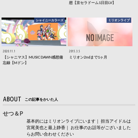
想【京セラドーム1日目LV】
シャイニーカラーズ
ミリオンライブ
2020.11.1
2015.3.5
【シャニマス】MUSIC DAWN感想備
ミリオン2ndまで1ヶ月
忘録【Mドン】
ABOUT
この記事をかいた人
せつ＆P
基本的にはミリオンライブにいます｜ 担当アイドルは
宮尾美也と最上静香｜ お仕事のお話等がございました
らお問い合わせください