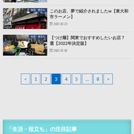
生活・役立ち
このお店、夢で紹介されましたw【東大和
市ラーメン】
2023.02.23
生活・役立ち
【つけ麺】関東でおすすめしたいお店７
選【2022年決定版】
2023.01.02
<
1
2
3
4
5
…
8
>
「生活・役立ち」の注目記事