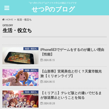
"せつPのブログ"はアイマス中心の雑記ブログです
せつPのブログ
HOME
生活・役立ち
CATEGORY
生活・役立ち
生活・役立ち
iPhoneSE3でゲームをするのが厳しい理由
【性能】
2024.05.15
生活・役立ち
【山形県】宮尾美也と行く？天童市観光
旅【ミリオンライブ】
2024.04.15
生活・役立ち
【ミリアニ】テレビ版との違いでだるま
が放送禁止ということを知る
2024.03.20