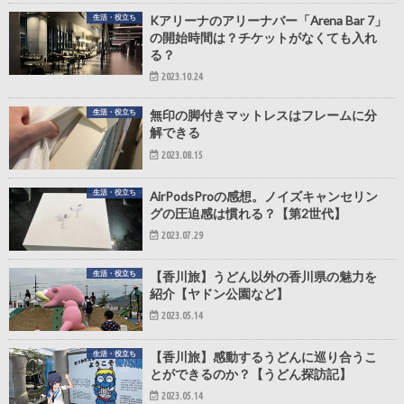
生活・役立ち
Kアリーナのアリーナバー「Arena Bar 7」
の開始時間は？チケットがなくても入れ
る？
2023.10.24
生活・役立ち
無印の脚付きマットレスはフレームに分
解できる
2023.08.15
生活・役立ち
AirPodsProの感想。ノイズキャンセリン
グの圧迫感は慣れる？【第2世代】
2023.07.29
生活・役立ち
【香川旅】うどん以外の香川県の魅力を
紹介【ヤドン公園など】
2023.05.14
生活・役立ち
【香川旅】感動するうどんに巡り合うこ
とができるのか？【うどん探訪記】
2023.05.14