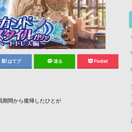
はてブ
送る
Pocket
。
眠期間から復帰したひとが