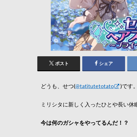
ポスト
シェア
どうも、せつ(
@tatitutetotato
)です
ミリシタに新しく入ったひとや長い休
今は何のガシャをやってるんだ！？