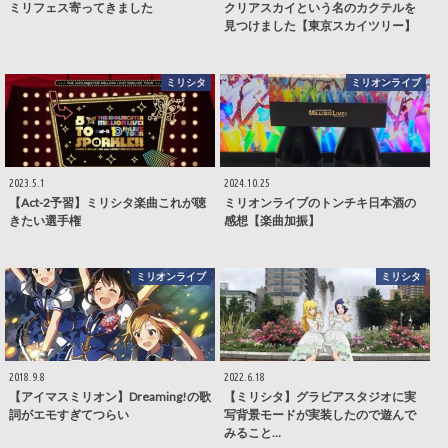
ミリフェス寄ってきました
クリアスカイという名のカクテルを
見つけました【東京スカイツリー】
ミリシタ
ミリオンライブ
2023.5.1
2024.10.25
【Act-2予習】ミリシタ楽曲これが聴
ミリオンライブのトンチキ日本酒の
きたい選手権
感想【楽曲加振】
ミリオンライブ
ミリシタ
2018.9.8
2022.6.18
【アイマスミリオン】Dreaming!の歌
【ミリシタ】グラビアスタジオに実
詞がエモすぎてつらい
写背景モードが実装したので遊んで
みること…