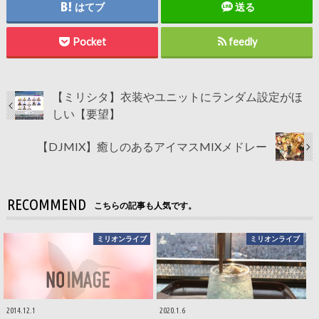
はてブ
送る
Pocket
feedly
【ミリシタ】衣装やユニットにランダム設定がほ
しい【要望】
【DJMIX】癒しのあるアイマスMIXメドレー
RECOMMEND
こちらの記事も人気です。
ミリオンライブ
ミリオンライブ
2014.12.1
2020.1.6