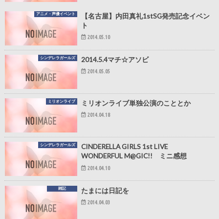
アニメ・声優イベント
【名古屋】内田真礼1stSG発売記念イベン
ト
2014.05.10
シンデレラガールズ
2014.5.4マチ☆アソビ
2014.05.05
ミリオンライブ
ミリオンライブ単独公演のこととか
2014.04.18
シンデレラガールズ
CINDERELLA GIRLS 1st LIVE
WONDERFUL M@GIC!! ミニ感想
2014.04.10
雑記
たまには日記を
2014.04.03