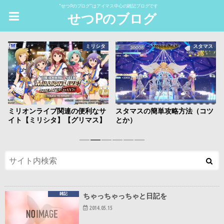
"せつPのブログ"はアイマス中心の雑記ブログです
せつPのブログ
ミリシタ
スタマス
ミリオンライブ関連の便利なサ
スタマスの簡単攻略方法（コツ
イト【ミリシタ】【グリマス】
とか）
1
2
3
4
5
6
雑記
ちゃっちゃっちゃと日記を
2014.05.15