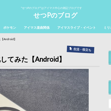
"せつPのブログ"はアイマス中心の雑記ブログです
せつPのブログ
ポケモン
アイマス楽曲関係
アイマスライブ・イベント
ミリ
【Android】
生活・役立ち
化してみた【Android】